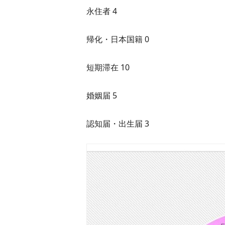
永住者 4
帰化・日本国籍 0
短期滞在 10
婚姻届 5
認知届・出生届 3