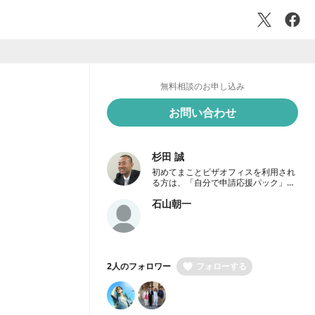
無料相談のお申し込み
お問い合わせ
杉田 誠
初めてまことビザオフィスを利用され
る方は、「自分で申請応援パック」の
案内ページを見てください。
石山朝一
https://kekkon.makoto-visa-
office.com/
2人のフォロワー
フォローする