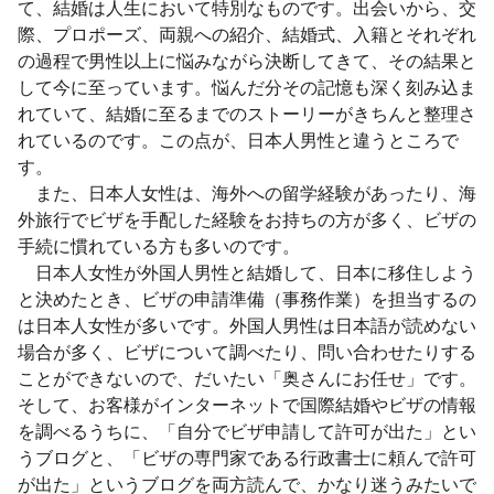
て、結婚は人生において特別なものです。出会いから、交
際、プロポーズ、両親への紹介、結婚式、入籍とそれぞれ
の過程で男性以上に悩みながら決断してきて、その結果と
して今に至っています。悩んだ分その記憶も深く刻み込ま
れていて、結婚に至るまでのストーリーがきちんと整理さ
れているのです。この点が、日本人男性と違うところで
す。
また、日本人女性は、海外への留学経験があったり、海
外旅行でビザを手配した経験をお持ちの方が多く、ビザの
手続に慣れている方も多いのです。
日本人女性が外国人男性と結婚して、日本に移住しよう
と決めたとき、ビザの申請準備（事務作業）を担当するの
は日本人女性が多いです。外国人男性は日本語が読めない
場合が多く、ビザについて調べたり、問い合わせたりする
ことができないので、だいたい「奥さんにお任せ」です。
そして、お客様がインターネットで国際結婚やビザの情報
を調べるうちに、「自分でビザ申請して許可が出た」とい
うブログと、「ビザの専門家である行政書士に頼んで許可
が出た」というブログを両方読んで、かなり迷うみたいで